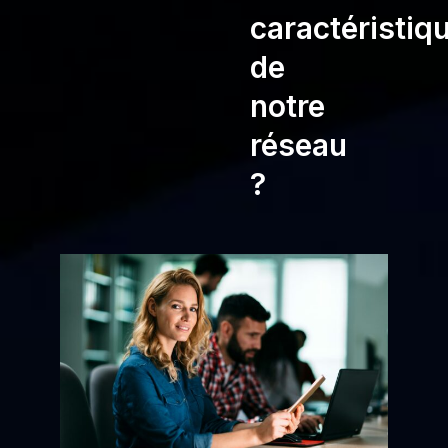
caractéristiq
de
notre
réseau
?