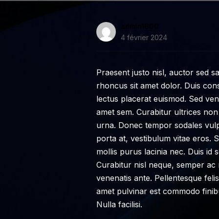
admin1600
4 février 2024
Praesent justo nisl, auctor sed 
rhoncus sit amet dolor. Duis con
lectus placerat euismod. Sed ven
amet sem. Curabitur ultrices non
urna. Donec tempor sodales vulp
porta at, vestibulum vitae eros.
mollis purus lacinia nec. Duis id s
Curabitur nisl neque, semper ac 
venenatis ante. Pellentesque feli
amet pulvinar est commodo finibu
Nulla facilisi.