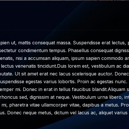
sapien ut, mattis consequat massa. Suspendisse erat lectus,
sectetur condimentum tempus. Phasellus consequat dignissim
enatis, nisi a accumsan aliquam, ipsum sapien commodo ant
 lectus venenatis tincidunt.Duis lorem est, vestibulum ac 
utate. Ut sit amet erat nec lacus scelerisque auctor. Don
 Suspendisse egestas varius lobortis. Proin ac egestas nunc
emper mi. Donec in erat in tellus faucibus blandit.Aliquam sag
rhoncus sed, dignissim at neque. Vestibulum urna libero, i
s mi, pharetra vitae ullamcorper vitae, dapibus a metus. Proi
s. Donec neque metus, dictum vel lacus ac, aliquet varius 