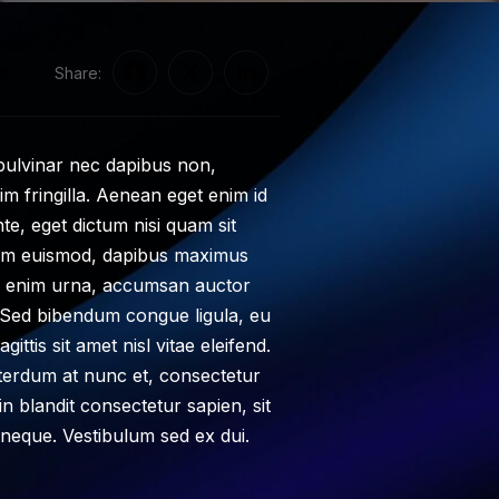
Share:
 pulvinar nec dapibus non,
 fringilla. Aenean eget enim id
e, eget dictum nisi quam sit
diam euismod, dapibus maximus
ec enim urna, accumsan auctor
. Sed bibendum congue ligula, eu
ittis sit amet nisl vitae eleifend.
nterdum at nunc et, consectetur
n blandit consectetur sapien, sit
neque. Vestibulum sed ex dui.