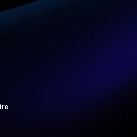
0
ire