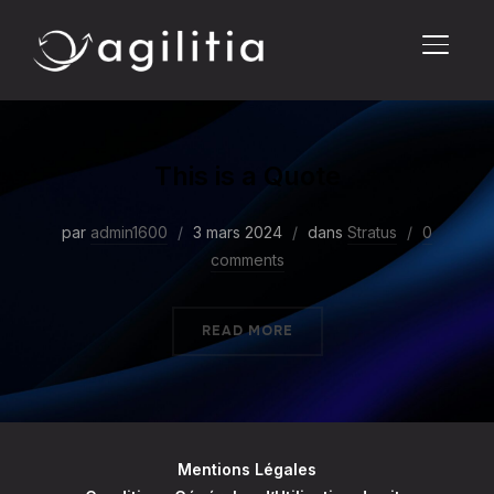
PERMU
This is a Quote
par
admin1600
3 mars 2024
dans
Stratus
0
comments
READ MORE
Mentions Légales