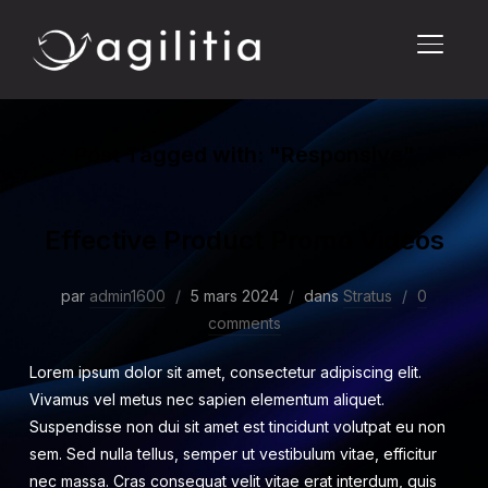
PERMU
Post Tagged with: "Responsive"
Effective Product Promo Videos
par
admin1600
5 mars 2024
dans
Stratus
0
comments
Lorem ipsum dolor sit amet, consectetur adipiscing elit.
Vivamus vel metus nec sapien elementum aliquet.
Suspendisse non dui sit amet est tincidunt volutpat eu non
sem. Sed nulla tellus, semper ut vestibulum vitae, efficitur
nec massa. Cras consequat velit vitae erat interdum, quis