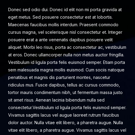
Donec sed odio dui. Donec id elit non mi porta gravida at
eget metus. Sed posuere consectetur est at lobortis.
Maecenas faucibus mollis interdum. Praesent commodo
cursus magna, vel scelerisque nisl consectetur et. Integer
posuere erat a ante venenatis dapibus posuere velit
aliquet. Morbi leo risus, porta ac consectetur ac, vestibulum
at eros. Donec ullamcorper nulla non metus auctor fringilla.
Vestibulum id ligula porta felis euismod semper. Etiam porta
sem malesuada magna mollis euismod. Cum sociis natoque
penatibus et magnis dis parturient montes, nascetur
ridiculus mus. Fusce dapibus, tellus ac cursus commodo,
tortor mauris condimentum nibh, ut fermentum massa justo
sit amet risus. Aenean lacinia bibendum nulla sed
consectetur.Vestibulum id ligula porta felis euismod semper.
Vivamus sagittis lacus vel augue laoreet rutrum faucibus
dolor auctor. Nulla vitae elit libero, a pharetra augue. Nulla
vitae elit libero, a pharetra augue. Vivamus sagittis lacus vel