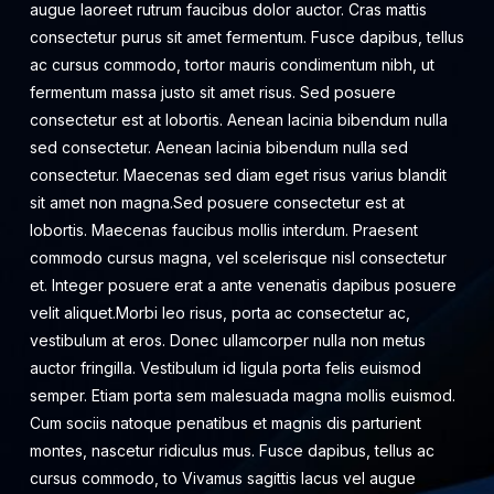
augue laoreet rutrum faucibus dolor auctor. Cras mattis
consectetur purus sit amet fermentum. Fusce dapibus, tellus
ac cursus commodo, tortor mauris condimentum nibh, ut
fermentum massa justo sit amet risus. Sed posuere
consectetur est at lobortis. Aenean lacinia bibendum nulla
sed consectetur. Aenean lacinia bibendum nulla sed
consectetur. Maecenas sed diam eget risus varius blandit
sit amet non magna.Sed posuere consectetur est at
lobortis. Maecenas faucibus mollis interdum. Praesent
commodo cursus magna, vel scelerisque nisl consectetur
et. Integer posuere erat a ante venenatis dapibus posuere
velit aliquet.Morbi leo risus, porta ac consectetur ac,
vestibulum at eros. Donec ullamcorper nulla non metus
auctor fringilla. Vestibulum id ligula porta felis euismod
semper. Etiam porta sem malesuada magna mollis euismod.
Cum sociis natoque penatibus et magnis dis parturient
montes, nascetur ridiculus mus. Fusce dapibus, tellus ac
cursus commodo, to Vivamus sagittis lacus vel augue